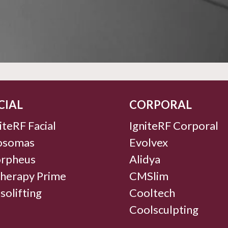
CIAL
CORPORAL
iteRF Facial
IgniteRF Corporal
osomas
Evolvex
rpheus
Alidya
therapy Prime
CMSlim
olifting
Cooltech
Coolsculpting