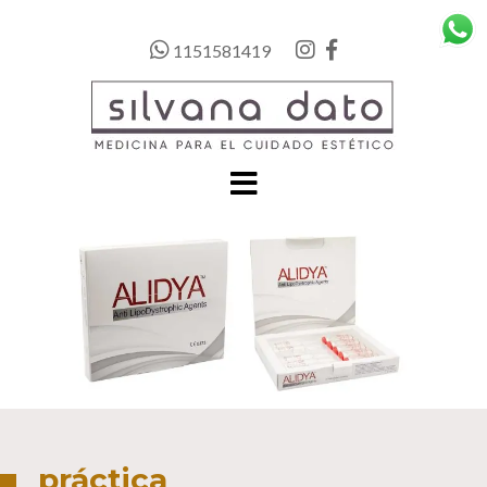
1151581419
práctica