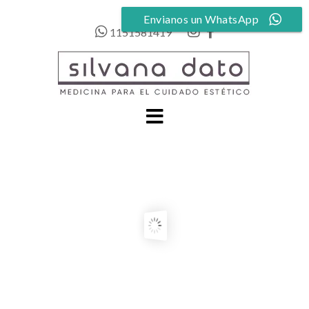
Envianos un WhatsApp
1151581419